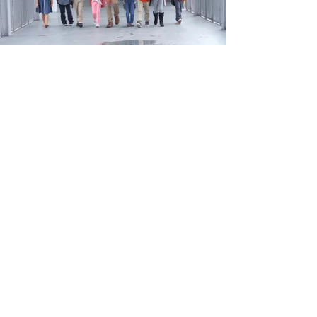
SOBRE NÓS
O UPMI STEAM Learning Center Brasil foi
criado para capacitar e inspirar alunos
carentes e com poucos recursos em
nossas comunidades e globalmente. Nós
galvanizamos a comunidade local e
doamos alimentos, brinquedos e roupas
em nossa escola no Brasil toda Páscoa e
Natal apoiando as crianças e suas famílias.
Confira nosso evento de Páscoa 2021
Favela kids. Precisamos da sua ajuda para
ajudar mais crianças e suas famílias e
construir nossa escola. Clique no botão
doar para doar qualquer quantia.