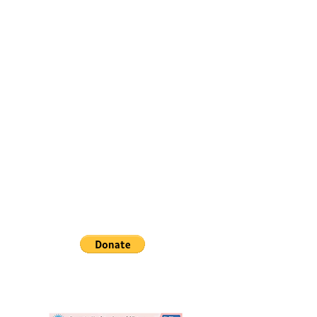
upmi steam
favela kids
páscoa
nas noticias